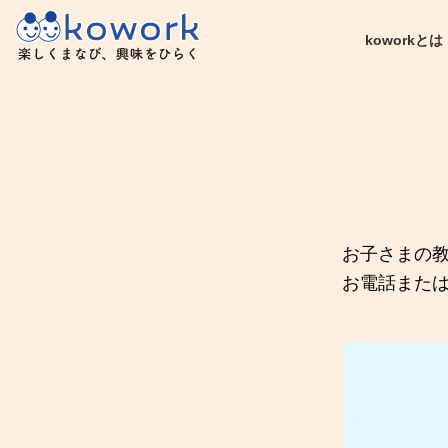
コ
ナ
ン
ビ
koworkとは
テ
ゲ
ン
ー
ツ
シ
へ
ョ
ス
ン
キ
に
ッ
移
プ
動
お子さまの
お電話また